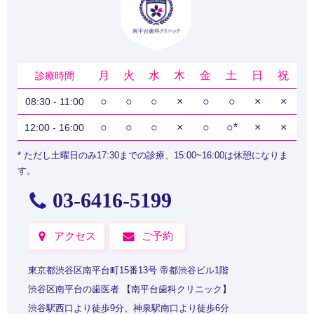
月
火
水
木
金
土
日
祝
診療時間
○
○
○
×
○
○
×
×
08:30 - 11:00
○
○
○
×
○
○
*
×
×
12:00 - 16:00
* ただし土曜日のみ17:30までの診療、15:00~16:00は休憩になりま
す。
03-6416-5199
アクセス
ご予約
東京都渋谷区南平台町15番13号 帝都渋谷ビル1階
渋谷区南平台の歯医者 【南平台歯科クリニック】
渋谷駅西口より徒歩9分、神泉駅南口より徒歩6分