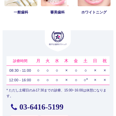
一般歯科
審美歯科
ホワイトニング
月
火
水
木
金
土
日
祝
診療時間
○
○
○
×
○
○
×
×
08:30 - 11:00
○
○
○
×
○
○
*
×
×
12:00 - 16:00
* ただし土曜日のみ17:30までの診療、15:00~16:00は休憩になりま
す。
03-6416-5199