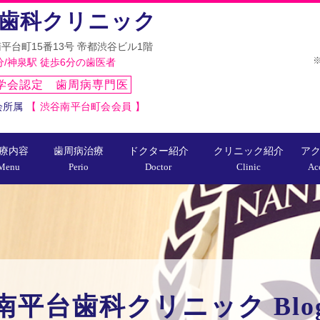
歯科クリニック
平台町15番13号 帝都渋谷ビル1階
※
分/神泉駅 徒歩6分の歯医者
学会認定 歯周病専門医
会所属
【 渋谷南平台町会会員 】
療内容
歯周病治療
ドクター紹介
クリニック紹介
ア
Menu
Perio
Doctor
Clinic
Ac
南平台歯科クリニック Blo