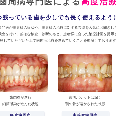
歯周病専門医による
高度治
今残っている歯を少しでも長く使えるよう
専門医が患者様の症状や、患者様の治療に対する希望を入念にお聞きし
検査を行い、的確な検査・診断のもと、患者様に合った治療計画を提示
得していただいた上で歯周病治療を進めていくことを徹底しております
歯肉炎が進行
歯周ポケットは深く
細菌感染が進んだ状態
顎の骨が溶かされた状態
軽度歯周病
中等度歯周病