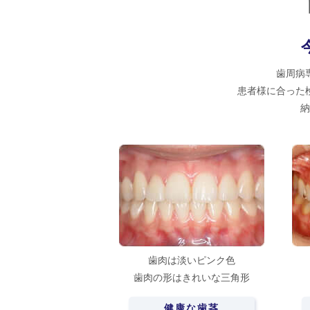
歯周病
患者様に合った
納
歯肉は淡いピンク色
歯肉の形はきれいな三角形
健康な歯茎