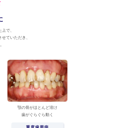
療
に
た上で、
させていただき、
。
顎の骨がほとんど溶け
歯がぐらぐら動く
重度歯周病