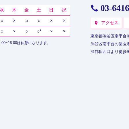
03-641
水
木
金
土
日
祝
○
×
○
○
×
×
アクセス
○
×
○
○
*
×
×
東京都渋谷区南平台町
:00~16:00は休憩になります。
渋谷区南平台の歯医
渋谷駅西口より徒歩