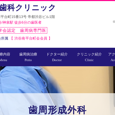
歯科クリニック
平台町15番13号 帝都渋谷ビル1階
※
分/神泉駅 徒歩6分の歯医者
学会認定 歯周病専門医
会所属
【 渋谷南平台町会会員 】
療内容
歯周病治療
ドクター紹介
クリニック紹介
ア
Menu
Perio
Doctor
Clinic
Ac
歯周形成外科