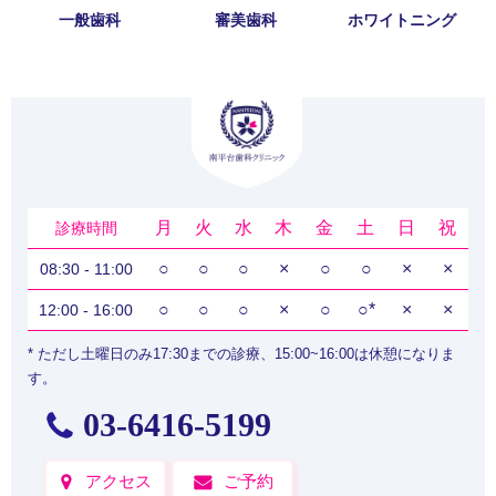
一般歯科
審美歯科
ホワイトニング
月
火
水
木
金
土
日
祝
診療時間
○
○
○
×
○
○
×
×
08:30 - 11:00
○
○
○
×
○
○
*
×
×
12:00 - 16:00
* ただし土曜日のみ17:30までの診療、15:00~16:00は休憩になりま
す。
03-6416-5199
アクセス
ご予約