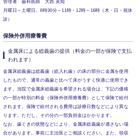
管理者 歯科医師 大西 英知
月曜日～土曜日、8時30分～11時・12時～16時（木・日・祝休
診）
保険外併用療養費
金属床による総義歯の提供（料金の一部が保険で支払
われます）
金属床総義歯は総義歯（総入れ歯）の床の部分に金属を使用
したもので、通常の義歯と比べて床がうすく快適に使用でき
ます。当院で金属床総義歯を希望される場合は、下記の価格
の一部が特別の料金（保険外併用療養費）として保険で給付
されます。保険で給付される費用は診療日数などにより異な
ります。ただし、その分の一部負担金はかかります。
なお、歯ぐきの状態などにより、金属床総義歯が適さない場
合があります。事前に主治医とご相談ください。また、領収